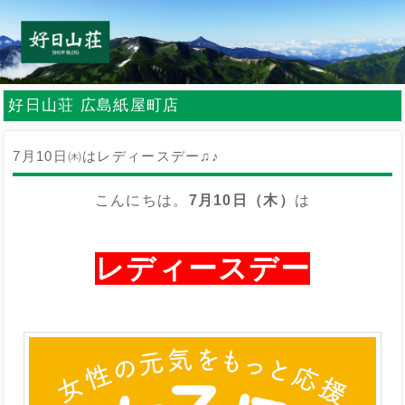
好日山荘 広島紙屋町店
7月10日㈭はレディースデー♫♪
こんにちは。
7月10日（木）
は
/
レディースデー
/