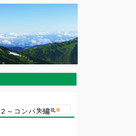
の２～コンパス編～
登山学校