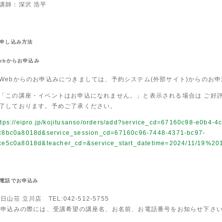
講師：深沢 浩平
申し込み方法
ebからお申込み
Webからのお申込みにつきましては、予約システム(外部サイト)からのお
「この講座・イベントはお申込になれません。」と表示される場合は ご好
了しております。予めご了承ください。
ttps://eipro.jp/kojitusanso/orders/add?service_cd=67160c98-e0b4-4
c8bc0a8018d&service_session_cd=67160c96-7448-4371-bc97-
ce5c0a8018d&teacher_cd=&service_start_datetime=2024/11/19%20
電話でお申込み
日山荘 立川店 TEL:042-512-5755
お申込みの際には、受講希望の講座名、お名前、お電話番号をお知らせ下さ