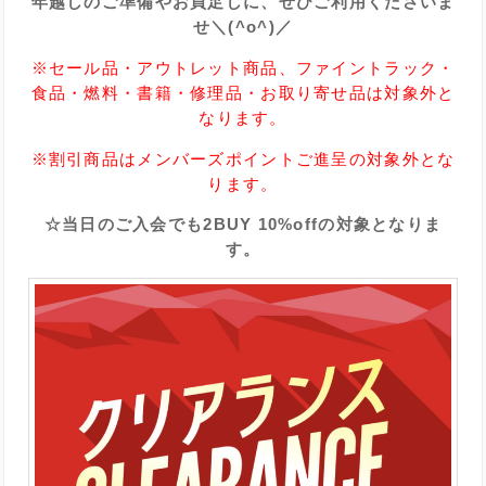
年越しのご準備やお買足しに、ぜひご利用くださいま
せ＼(^o^)／
※セール品・アウトレット商品、ファイントラック・
食品・燃料・書籍・修理品・お取り寄せ品は対象外と
なります。
※割引商品はメンバーズポイントご進呈の対象外とな
ります。
☆当日のご入会でも2BUY 10%offの対象となりま
す。